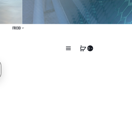
FREIO
0 -