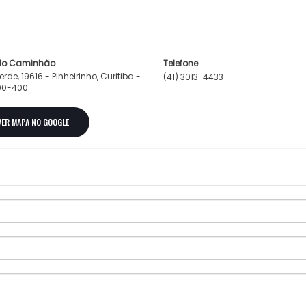
do Caminhão
Telefone
erde, 19616 - Pinheirinho, Curitiba -
(41) 3013-4433
690-400
ER MAPA NO GOOGLE