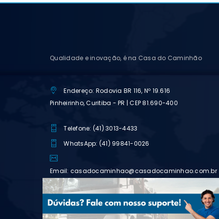
Qualidade e inovação, é na Casa do Caminhão
Endereço: Rodovia BR 116, Nº 19.616
Pinheirinho, Curitiba - PR | CEP 81.690-400
Telefone: (41) 3013-4433
WhatsApp: (41) 99841-0026
Email: casadocaminhao@casadocaminhao.com.br