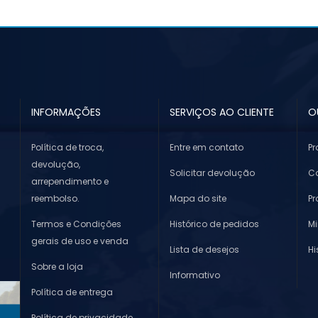
INFORMAÇÕES
SERVIÇOS AO CLIENTE
O
Política de troca,
Entre em contato
Pr
devolução,
Solicitar devolução
Co
arrependimento e
reembolso.
Mapa do site
P
Termos e Condições
Histórico de pedidos
M
gerais de uso e venda
Lista de desejos
Hi
Sobre a loja
Informativo
Política de entrega
Política de privacidade