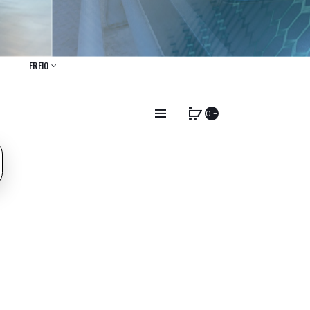
FREIO
0 -