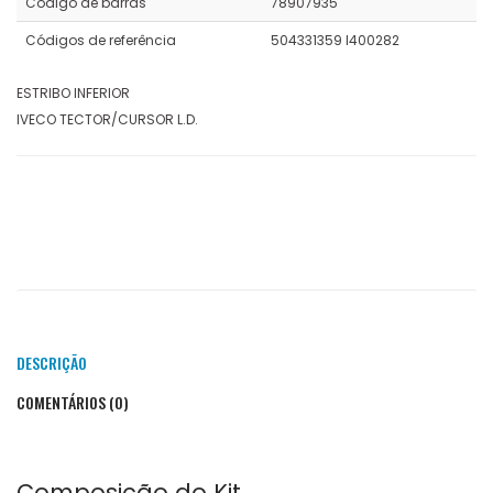
Código de barras
78907935
Códigos de referência
504331359 I400282
ESTRIBO INFERIOR
IVECO TECTOR/CURSOR L.D.
DESCRIÇÃO
COMENTÁRIOS (0)
Composição do Kit