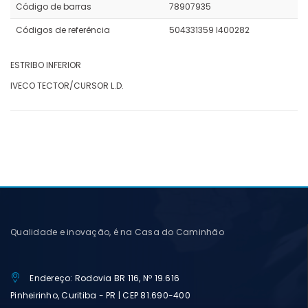
Código de barras
78907935
Códigos de referência
504331359 I400282
ESTRIBO INFERIOR
IVECO TECTOR/CURSOR L.D.
Qualidade e inovação, é na Casa do Caminhão
Endereço: Rodovia BR 116, Nº 19.616
Pinheirinho, Curitiba - PR | CEP 81.690-400