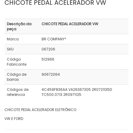
CHICOTE PEDAL ACELERADOR VW
Descrição da
CHICOTE PEDAL ACELERADOR VW
peça
Marca
BR COMPANY*
SKU
067206
Código
512966
Fabricante
Código de
90672064
barras
Códigos de
4C459F836AA VA26367305 2R0721135D
referência
TC500.0713 2R0971125
CHICOTE PEDAL ACELERADOR ELETRÕNICO
VW E FORD