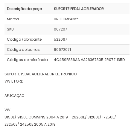
Descrição da peça
SUPORTE PEDAL ACELERADOR
Marca
BR COMPANY*
SKU
067207
Código Fabricante
522067
Código de barras
90672071
Códigos de referência
4C459F836AA VA26367305 2R0721135D
SUPORTE PEDAL ACELERADOR ELETRONICO
VW E FORD
APLICAÇÃO
VW
8150E/ 9150E CUMMINS 2004 A 2019 - 26260E/ 31260E/ 17250E/
23250E/ 24250E 2005 A 2019