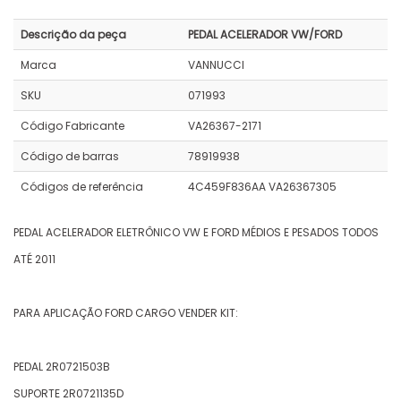
Descrição da peça
PEDAL ACELERADOR VW/FORD
Marca
VANNUCCI
SKU
071993
Código Fabricante
VA26367-2171
Código de barras
78919938
Códigos de referência
4C459F836AA VA26367305
PEDAL ACELERADOR ELETRÔNICO VW E FORD MÉDIOS E PESADOS TODOS
ATÉ 2011
PARA APLICAÇÃO FORD CARGO VENDER KIT:
PEDAL 2R0721503B
SUPORTE 2R0721135D