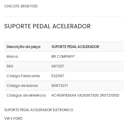
CHICOTE 2R0971125
SUPORTE PEDAL ACELERADOR
Descrição da peça
SUPORTE PEDAL ACELERADOR
Marca
BR COMPANY*
SKU
067207
Código Fabricante
522067
Código de barras
90672071
Códigos de referência
4C459F836AA VA26367305 2R0721135D
SUPORTE PEDAL ACELERADOR ELETRONICO
VW E FORD