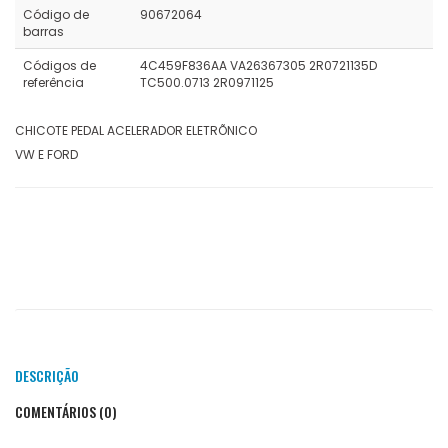
Código de
90672064
barras
Códigos de
4C459F836AA VA26367305 2R0721135D
referência
TC500.0713 2R0971125
CHICOTE PEDAL ACELERADOR ELETRÕNICO
VW E FORD
DESCRIÇÃO
COMENTÁRIOS (0)