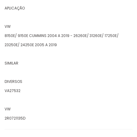
APLICAÇÃO
VW
8150E/ 9150E CUMMINS 2004 A 2019 - 26260E/ 31260E/ 17250E/
23250E/ 24250E 2005 A 2019
SIMILAR
DIVERSOS
VA27532
VW
2R0721135D