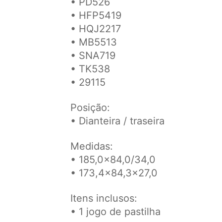
• PD526
• HFP5419
• HQJ2217
• MB5513
• SNA719
• TK538
• 29115
Posição:
• Dianteira / traseira
Medidas:
• 185,0x84,0/34,0
• 173,4x84,3x27,0
Itens inclusos:
• 1 jogo de pastilha