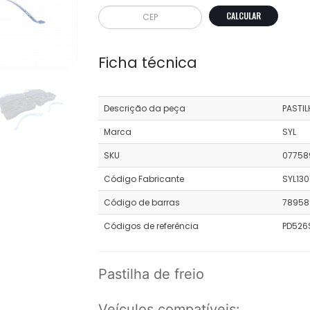
CALCULAR
Ficha técnica
Descrição da peça
PASTIL
Marca
SYL
SKU
07758
Código Fabricante
SYL130
Código de barras
78958
Códigos de referência
PD526S
Pastilha de freio
Veículos compatíveis: