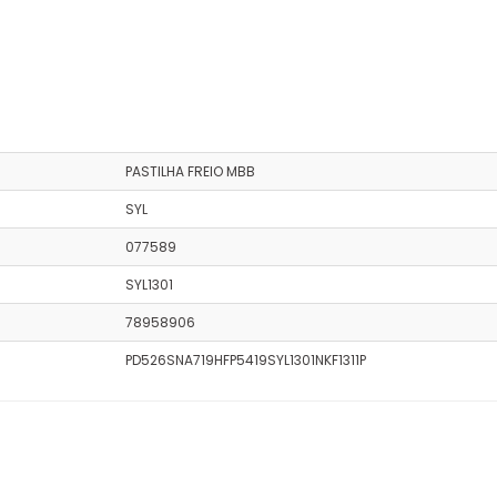
PASTILHA FREIO MBB
SYL
077589
SYL1301
78958906
PD526SNA719HFP5419SYL1301NKF1311P