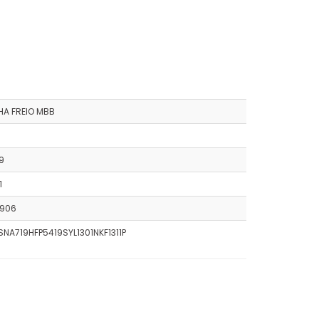
HA FREIO MBB
9
1
906
NA719HFP5419SYL1301NKF1311P