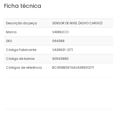
Ficha técnica
Descrição da peça
SENSOR DE NIVEL (NOVO CARGO)
Marca
VANNUCCI
SKU
064388
Código Fabricante
VA38631-2171
Código de barras
90643880
Códigos de referência
BC458B397AAVA386312171