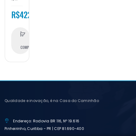
R$422,71
COMPRAR
Qualidade e inovação, é na Casa do Caminhão
Endereço: Rodovia BR 116, Nº 19.616
Pinheirinho, Curitiba - PR | CEP 81.690-400