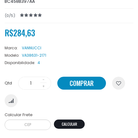
BC458B397AA
(0/5):
R$284,63
Marca:
VANNUCCI
Modelo:
VA38631-2171
Disponibilidade:
4
COMPRAR
Qtd
Calcular Frete
CALCULAR