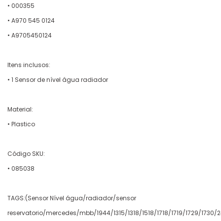
• 000355
• A970 545 0124
• A9705450124
Itens inclusos:
• 1 Sensor de nível água radiador
Material:
• Plastico
Código SKU:
• 085038
TAGS:(Sensor Nível água/radiador/sensor
reservatorio/mercedes/mbb/1944/1315/1318/1518/1718/1719/1729/1730/