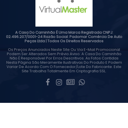
A Casa Do Caminhão É Uma Marca Registrada CNPJ:
02.496.207/0001-24 Razão Social: Padomar Comércio De Auto
Peças Ltda | Todos Os Direitos Reservados
Os Preços Anunciados Neste Site Ou Via E-Mail Promocional
Podem Ser Alterados Sem Prévio Aviso. A Casa Do Caminhão
Não É Responsável Por Erros Descritivos. As Fotos Contidas
Nesta Página São Meramente Ilustrativas Do Produto E Podem
Variar De Acordo Com O Fornecedor/lote Do Fabricante. Este
Site Trabalha Totalmente Em Criptografia SSL.