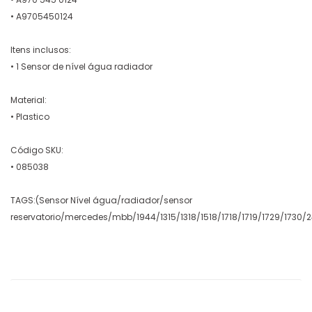
• A9705450124
Itens inclusos:
• 1 Sensor de nível água radiador
Material:
• Plastico
Código SKU:
• 085038
TAGS:(Sensor Nível água/radiador/sensor
reservatorio/mercedes/mbb/1944/1315/1318/1518/1718/1719/1729/1730/