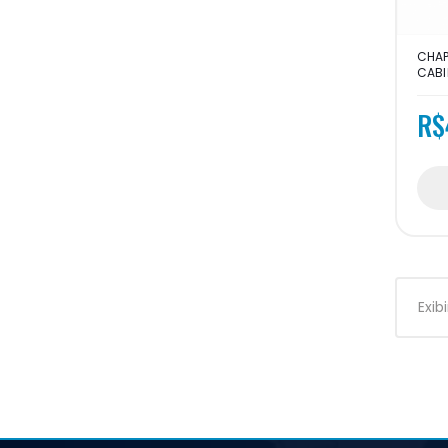
CHAP
CABIN
R$
Exib