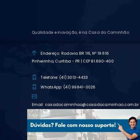
Qualidade e inovação, é na Casa do Caminhão
Endereço: Rodovia BR 116, Nº 19.616
Pinheirinho, Curitiba - PR | CEP 81.690-400
Telefone: (41) 3013-4433
WhatsApp: (41) 99841-0026
Email: casadocaminhao@casadocaminhao.com.br