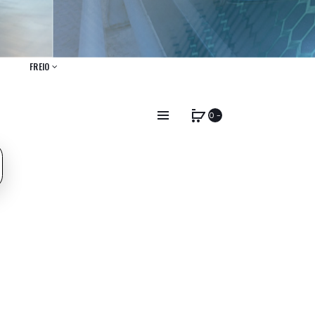
FREIO
0 -