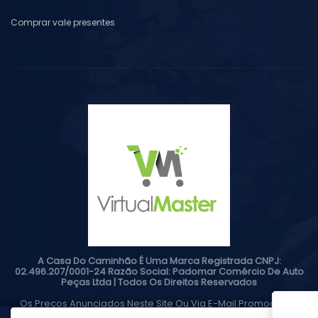
Comprar vale presentes
A Casa Do Caminhão É Uma Marca Registrada CNPJ:
02.496.207/0001-24 Razão Social: Padomar Comércio De Auto
Peças Ltda | Todos Os Direitos Reservados
Os Preços Anunciados Neste Site Ou Via E-Mail Promocional
Podem Ser Alterados Sem Prévio Aviso. A Casa Do Caminhão