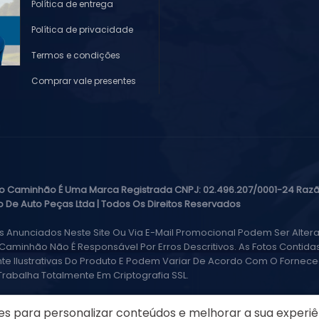
Política de entrega
Política de privacidade
Termos e condições
Comprar vale presentes
o Caminhão É Uma Marca Registrada CNPJ: 02.496.207/0001-24 Razã
 De Auto Peças Ltda | Todos Os Direitos Reservados
s Anunciados Neste Site Ou Via E-Mail Promocional Podem Ser Altera
Caminhão Não É Responsável Por Erros Descritivos. As Fotos Contida
e Ilustrativas Do Produto E Podem Variar De Acordo Com O Forneced
 Trabalha Totalmente Em Criptografia SSL.
es para personalizar conteúdos e melhorar a sua experiên