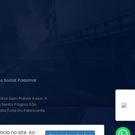
o Social: Padomar
dos Sem Prévio Aviso. A
s Nesta Página São
or/lote Do Fabricante.
cia no site. Ao