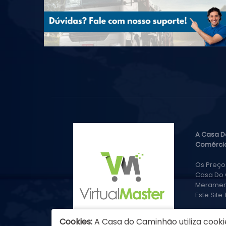
A Casa D
Comércio
Os Preço
Casa Do 
Merament
Este Site
Cookies:
A Casa do Caminhão utiliza cooki