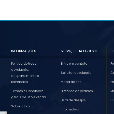
INFORMAÇÕES
SERVIÇOS AO CLIENTE
O
Política de troca,
Entre em contato
Pr
devolução,
Solicitar devolução
Co
arrependimento e
reembolso.
Mapa do site
P
Termos e Condições
Histórico de pedidos
M
gerais de uso e venda
Lista de desejos
Hi
Sobre a loja
Informativo