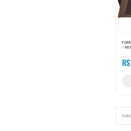
FORR
- MER
R$
Exib