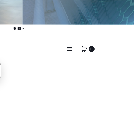
FREIO
0 -