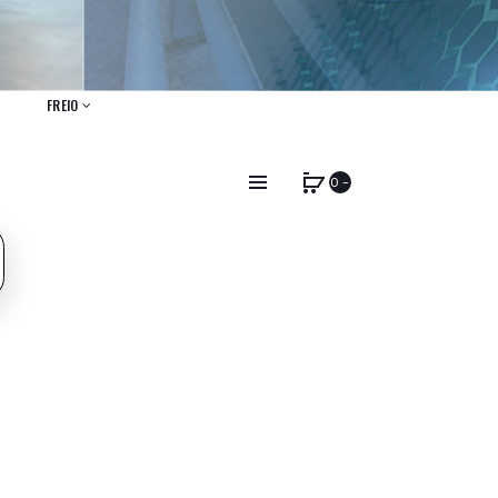
FREIO
0 -