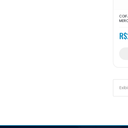
COIF
MERC
R$
Exib