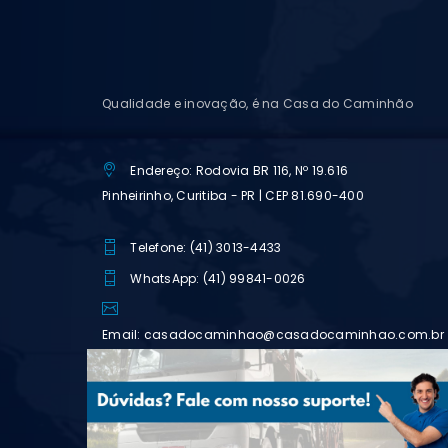
Qualidade e inovação, é na Casa do Caminhão
Endereço: Rodovia BR 116, Nº 19.616
Pinheirinho, Curitiba - PR | CEP 81.690-400
Telefone: (41) 3013-4433
WhatsApp: (41) 99841-0026
Email: casadocaminhao@casadocaminhao.com.br