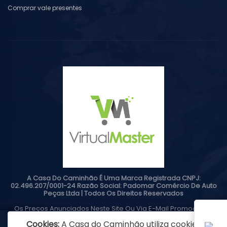
Comprar vale presentes
A Casa Do Caminhão É Uma Marca Registrada CNPJ:
02.496.207/0001-24 Razão Social: Padomar Comércio De Auto
Peças Ltda | Todos Os Direitos Reservados
Os Preços Anunciados Neste Site Ou Via E-Mail Promocional
Podem Ser Alterados Sem Prévio Aviso. A Casa Do Caminhão
Cookies:
A Casa do Caminhão utiliza cookies
Não É Responsável Por Erros Descritivos. As Fotos Contidas