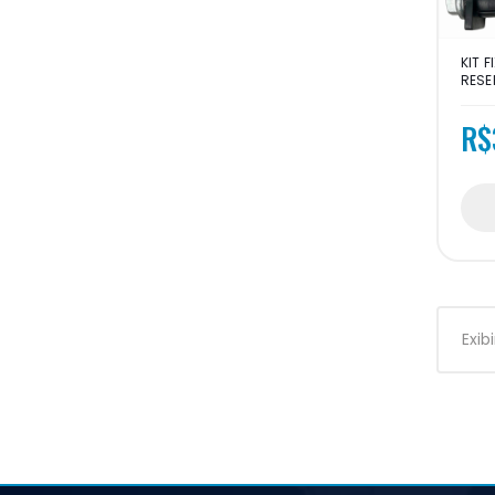
KIT 
RESE
R$
Exib