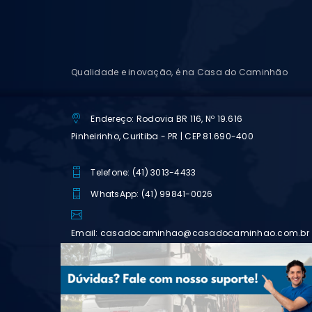
Qualidade e inovação, é na Casa do Caminhão
Endereço: Rodovia BR 116, Nº 19.616
Pinheirinho, Curitiba - PR | CEP 81.690-400
Telefone: (41) 3013-4433
WhatsApp: (41) 99841-0026
Email: casadocaminhao@casadocaminhao.com.br