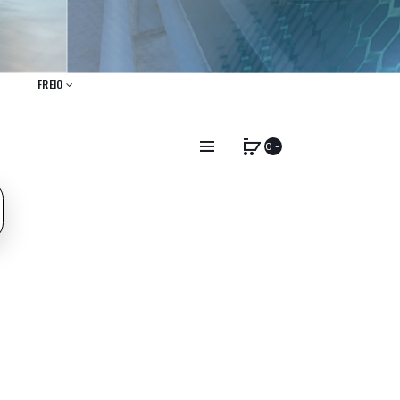
FREIO
0 -