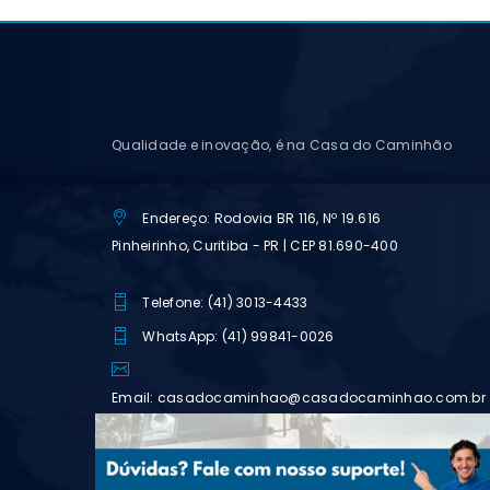
Qualidade e inovação, é na Casa do Caminhão
Endereço: Rodovia BR 116, Nº 19.616
Pinheirinho, Curitiba - PR | CEP 81.690-400
Telefone: (41) 3013-4433
WhatsApp: (41) 99841-0026
Email: casadocaminhao@casadocaminhao.com.br