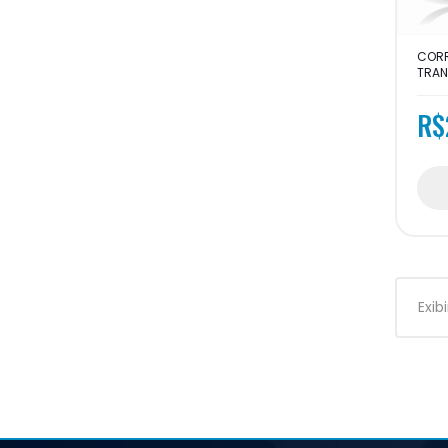
CORR
TRAN
R$
Exib