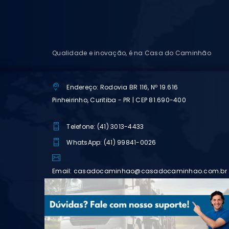
Qualidade e inovação, é na Casa do Caminhão
Endereço: Rodovia BR 116, Nº 19.616
Pinheirinho, Curitiba - PR | CEP 81.690-400
Telefone: (41) 3013-4433
WhatsApp: (41) 99841-0026
Email: casadocaminhao@casadocaminhao.com.br