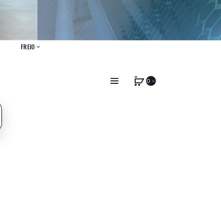
FREIO
0 -