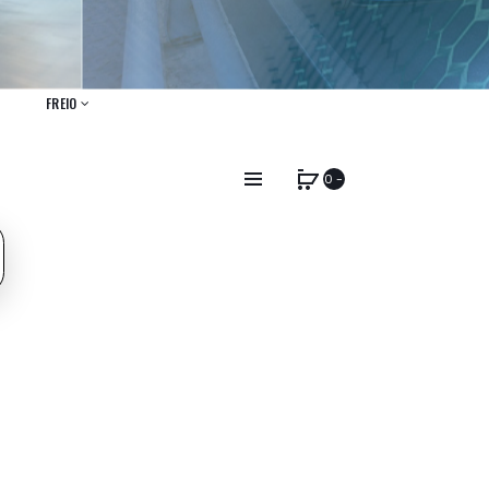
FREIO
0 -