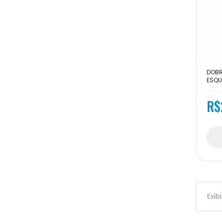
DOBR
ESQU
R$
Exib