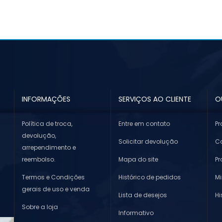
INFORMAÇÕES
SERVIÇOS AO CLIENTE
O
Política de troca,
Entre em contato
Pr
devolução,
Solicitar devolução
Co
arrependimento e
reembolso.
Mapa do site
P
Termos e Condições
Histórico de pedidos
M
gerais de uso e venda
Lista de desejos
Hi
Sobre a loja
Informativo