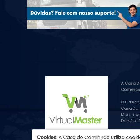
A Casa D
Comércio
Os Preço
Casa Do 
Merament
Este Site
Cookies:
A Casa do Caminhão utiliza cooki