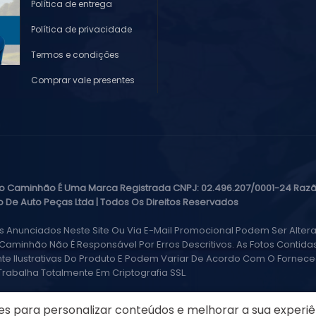
Política de entrega
Política de privacidade
Termos e condições
Comprar vale presentes
o Caminhão É Uma Marca Registrada CNPJ: 02.496.207/0001-24 Razã
 De Auto Peças Ltda | Todos Os Direitos Reservados
s Anunciados Neste Site Ou Via E-Mail Promocional Podem Ser Altera
Caminhão Não É Responsável Por Erros Descritivos. As Fotos Contida
e Ilustrativas Do Produto E Podem Variar De Acordo Com O Forneced
 Trabalha Totalmente Em Criptografia SSL.
es para personalizar conteúdos e melhorar a sua experiên