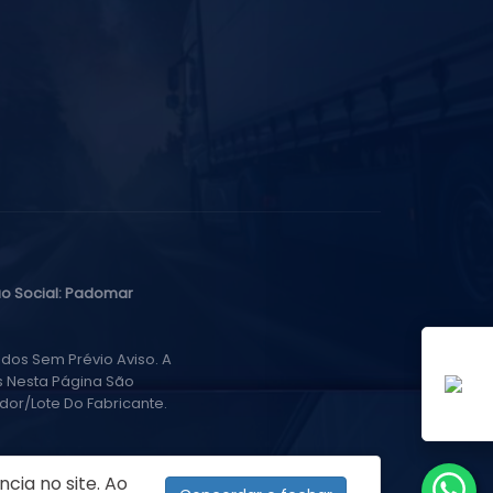
o Social: Padomar
dos Sem Prévio Aviso. A
s Nesta Página São
or/lote Do Fabricante.
cia no site. Ao