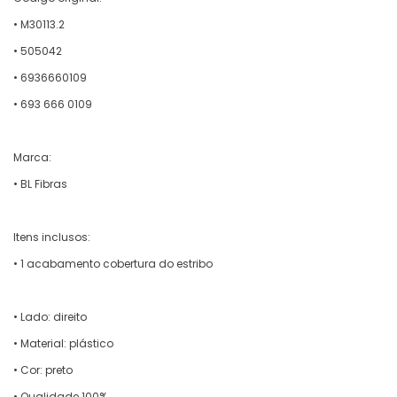
• M30113.2
• 505042
• 6936660109
• 693 666 0109
Marca:
• BL Fibras
Itens inclusos:
• 1 acabamento cobertura do estribo
• Lado: direito
• Material: plástico
• Cor: preto
• Qualidade 100%