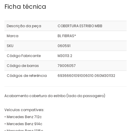
Ficha técnica
Descrição da peça
COBERTURA ESTRIBO MBB
Marca
BL FIBRAS*
SKU
060591
Código Fabricante
M30113.2
Código de barras
79006057
Códigos de referência
69366601091006010.060M301132
Acabamento cobertura do estribo (lado do passageiro)
Veículos compatíveis:
• Mercedes Benz 712c
• Mercedes Benz 914c
• Mercedes Benz 1215c