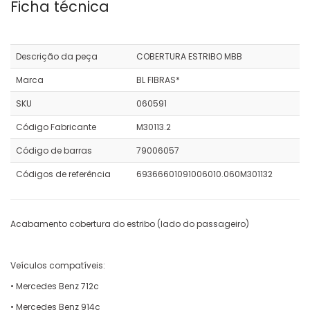
Ficha técnica
Descrição da peça
COBERTURA ESTRIBO MBB
Marca
BL FIBRAS*
SKU
060591
Código Fabricante
M30113.2
Código de barras
79006057
Códigos de referência
69366601091006010.060M301132
Acabamento cobertura do estribo (lado do passageiro)
Veículos compatíveis:
• Mercedes Benz 712c
• Mercedes Benz 914c