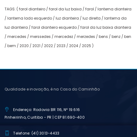
TAGS: ( farol dianteiro / farol da luz baixa / farol / lanterna dianteira
/ lanterna lado esquerdo / luz dianteira / luz direita / lanterna da
luz dianteira / farol dianteiro esquerdo / farol da luz baixa dianteira
/ mercedes / merssedes / mercedez / merzedes / bens / benz / ben
/ bem / 2020 / 2021 / 2022 / 2023 / 2024 / 2025 )
Qualidade e inovação, é na Casa do Caminhão
Endereço: Rodovia BR 116, Nº 19.616
Pinheirinho, Curitiba - PR | CEP 81.690-400
Telefone: (41) 3013-4433