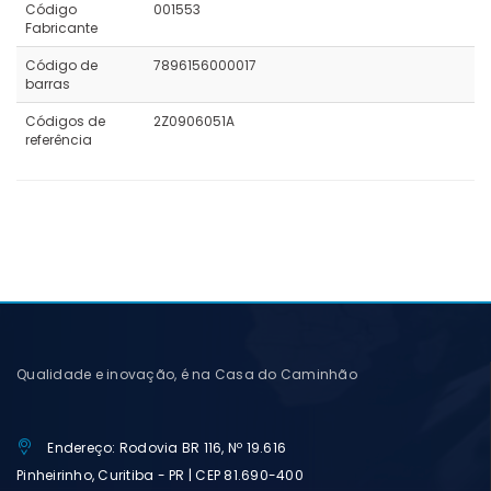
Código
001553
Fabricante
Código de
7896156000017
barras
Códigos de
2Z0906051A
referência
Qualidade e inovação, é na Casa do Caminhão
Endereço: Rodovia BR 116, Nº 19.616
Pinheirinho, Curitiba - PR | CEP 81.690-400