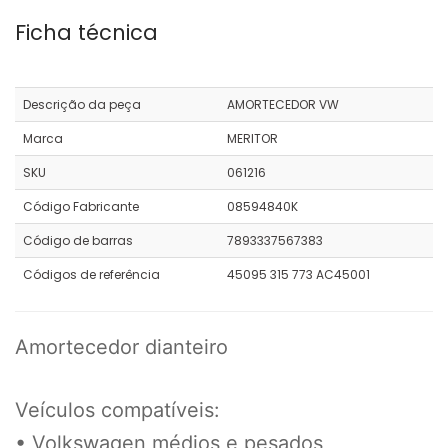
Ficha técnica
Descrição da peça
AMORTECEDOR VW
Marca
MERITOR
SKU
061216
Código Fabricante
08594840K
Código de barras
7893337567383
Códigos de referência
45095 315 773 AC45001
Amortecedor dianteiro
Veículos compatíveis:
• Volkswagen médios e pesados