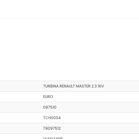
TURBINA RENAULT MASTER 2.3 16V
EURO
097510
TCH0004
79097512
144104495