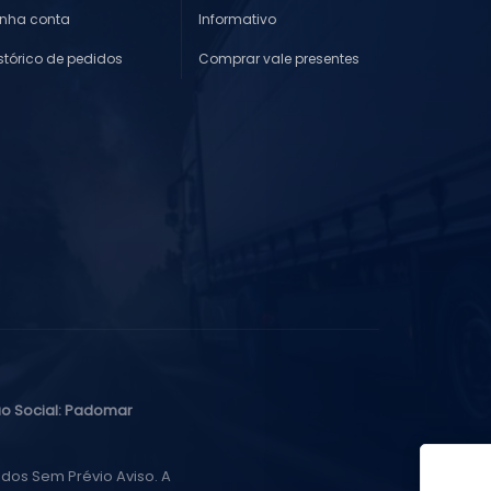
inha conta
Informativo
stórico de pedidos
Comprar vale presentes
o Social: Padomar
dos Sem Prévio Aviso. A