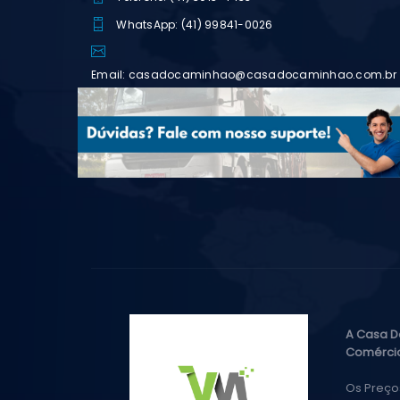
WhatsApp: (41) 99841-0026
Email: casadocaminhao@casadocaminhao.com.br
A Casa D
Comércio
Os Preço