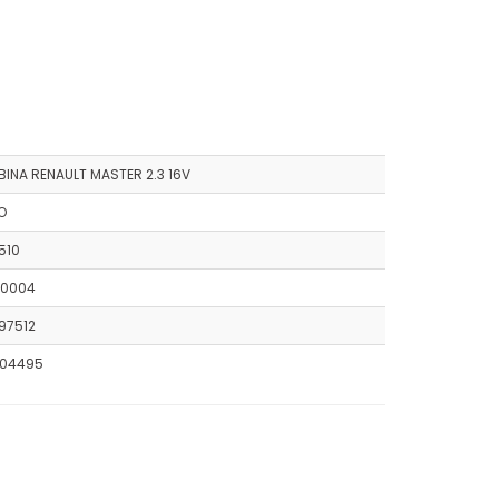
BINA RENAULT MASTER 2.3 16V
O
510
0004
97512
104495