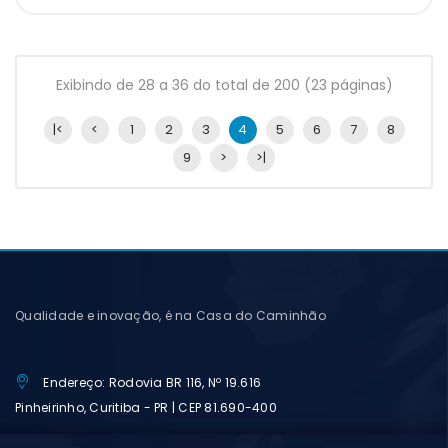
Exibindo de 28 a 36 do total de 200 (23 páginas)
|<
<
1
2
3
4
5
6
7
8
9
>
>|
Qualidade e inovação, é na Casa do Caminhão
Endereço: Rodovia BR 116, Nº 19.616
Pinheirinho, Curitiba - PR | CEP 81.690-400