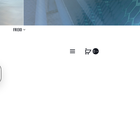
FREIO
0 -