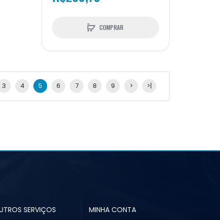
COMPRAR
3
4
5
6
7
8
9
>
>|
UTROS SERVIÇOS
MINHA CONTA