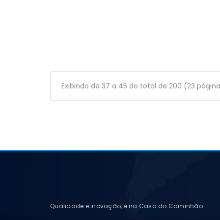
Exibindo de 37 a 45 do total de 200 (23 págin
Qualidade e inovação, é na Casa do Caminhão