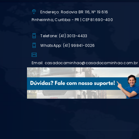
Endereço: Rodovia BR 116, Nº 19.616
Pinheirinho, Curitiba - PR | CEP 81.690-400
Telefone: (41) 3013-4433
WhatsApp: (41) 99841-0026
Email: casadocaminhao@casadocaminhao.com.br