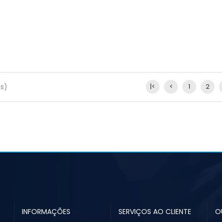
as)
|<
<
1
2
INFORMAÇÕES
SERVIÇOS AO CLIENTE
O