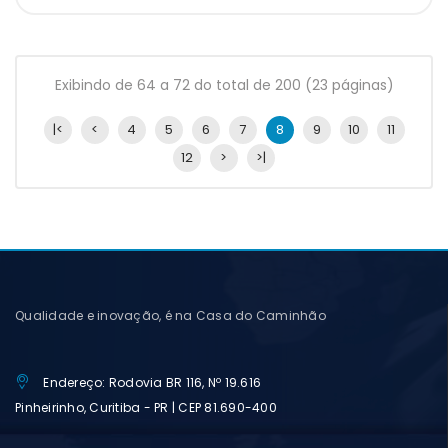
Exibindo de 64 a 72 do total de 200 (23 páginas)
|<
<
4
5
6
7
8
9
10
11
12
>
>|
Qualidade e inovação, é na Casa do Caminhão
Endereço: Rodovia BR 116, Nº 19.616
Pinheirinho, Curitiba - PR | CEP 81.690-400